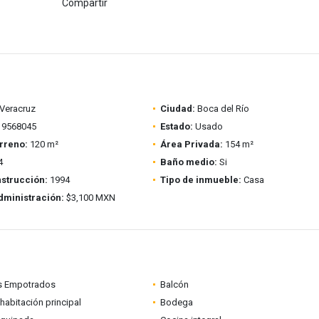
Compartir
Veracruz
Ciudad:
Boca del Río
9568045
Estado:
Usado
rreno:
120 m²
Área Privada:
154 m²
4
Baño medio:
Si
strucción:
1994
Tipo de inmueble:
Casa
dministración:
$3,100 MXN
s Empotrados
Balcón
habitación principal
Bodega