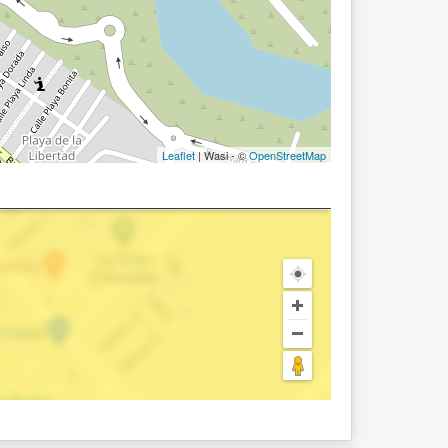
Leaflet
| Wasi - ©
OpenStreetMap