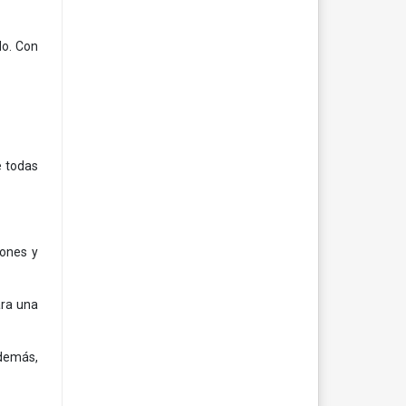
do. Con
e todas
iones y
ara una
Además,