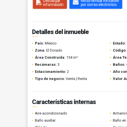
Descargar
Recomendar inmueble
información
por correo electrónico
Detalles del inmueble
País:
México
Estado:
Zona:
El Dorado
Código:
Área Construida:
154 m²
Área Te
Recámaras:
3
Baños:
Estacionamiento:
2
Año con
Tipo de negocio:
Venta | Renta
Valor A
Características internas
Aire acondicionado
Armario
Baño auxiliar
Baño en 