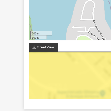
200 m
500 ft
Street View