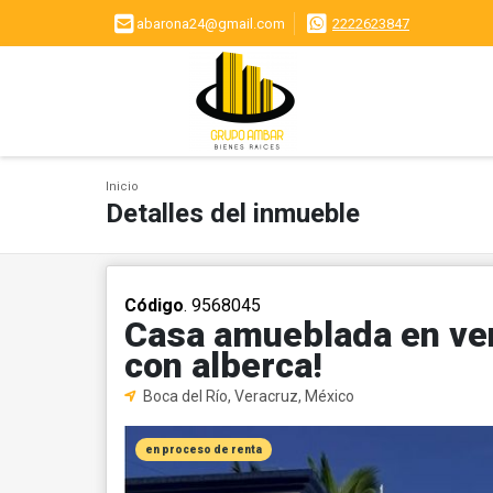
abarona24@gmail.com
2222623847
Inicio
Detalles del inmueble
Código
. 9568045
Casa amueblada en ven
con alberca!
Boca del Río, Veracruz, México
en proceso de renta