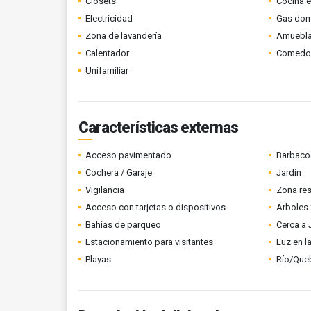
Clósets
Cocina 
Electricidad
Gas domi
Zona de lavandería
Amuebl
Calentador
Comedor 
Unifamiliar
Características externas
Acceso pavimentado
Barbacoa
Cochera / Garaje
Jardín
Vigilancia
Zona res
Acceso con tarjetas o dispositivos
Árboles 
Bahias de parqueo
Cerca a 
Estacionamiento para visitantes
Luz en l
Playas
Río/Que