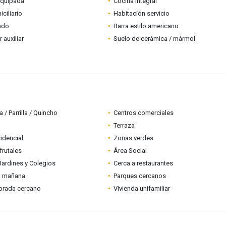
equipada
Cocina integral
ciliario
Habitación servicio
ado
Barra estilo americano
auxiliar
Suelo de cerámica / mármol
 / Parrilla / Quincho
Centros comerciales
Terraza
idencial
Zonas verdes
frutales
Área Social
Jardines y Colegios
Cerca a restaurantes
a mañana
Parques cercanos
brada cercano
Vivienda unifamiliar