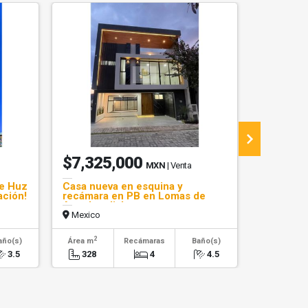
$7,325,000
$2,95
MXN
| Venta
re Huz
Casa nueva en esquina y
Venta lof
ación!
recámara en PB en Lomas de
Ánimas y
Angelopolis!
Mexico
Mexico
2
2
año(s)
Área m
Recámaras
Baño(s)
Área m
3.5
328
4
4.5
100