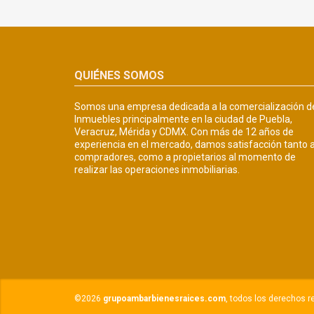
QUIÉNES SOMOS
Somos una empresa dedicada a la comercialización d
Inmuebles principalmente en la ciudad de Puebla,
Veracruz, Mérida y CDMX. Con más de 12 años de
experiencia en el mercado, damos satisfacción tanto 
compradores, como a propietarios al momento de
realizar las operaciones inmobiliarias.
©2026
grupoambarbienesraices.com
, todos los derechos r