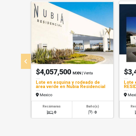
$4,057,500
$3,
MXN
| Venta
Lote en esquina y rodeado de
Lote 
área verde en Nubia Residencial
RESID
escri
Mexico
Mexi
Recámaras
Baño(s)
Re
0
0