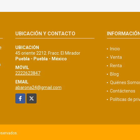
UBICACIÓN Y CONTACTO
INFORMACIÓ
e
UBICACIÓN
Inicio
45 oriente 2212. Fracc. El Mirador
Venta
Puebla - Puebla - México
a
Renta
MÓVIL
2222623847
Blog
EMAIL
Quiénes Somo
abarona24@gmail.com
Contáctenos
Facebook
X
Políticas de pr
eservados.