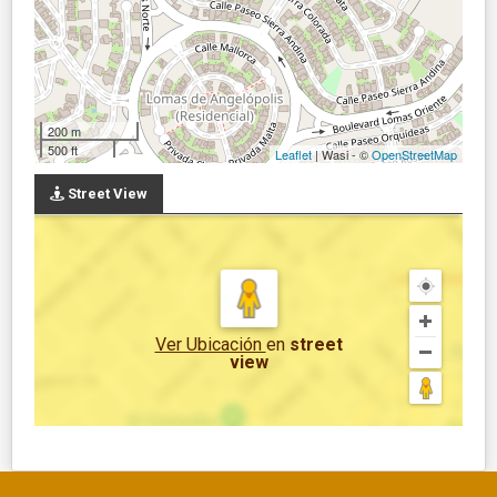
200 m
500 ft
Leaflet
| Wasi - ©
OpenStreetMap
Street View
Ver Ubicación
en
street
view