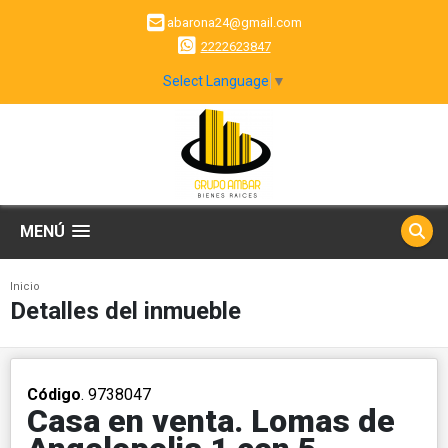
abarona24@gmail.com
2222623847
Select Language
▼
MENÚ
Inicio
Detalles del inmueble
Código
. 9738047
Casa en venta. Lomas de