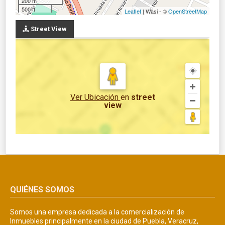
200 m
500 ft
Leaflet
| Wasi - ©
OpenStreetMap
Street View
Ver Ubicación
en
street
view
QUIÉNES SOMOS
Somos una empresa dedicada a la comercialización de
Inmuebles principalmente en la ciudad de Puebla, Veracruz,