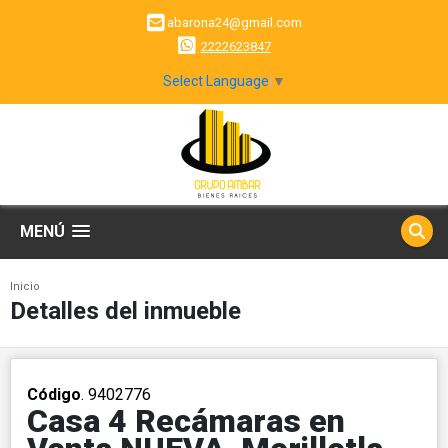
abarona24@gmail.com
2222623847
Select Language
▼
MENÚ
Inicio
Detalles del inmueble
Código
. 9402776
Casa 4 Recámaras en