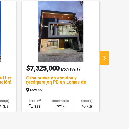
$7,325,000
$2,95
MXN
| Venta
re Huz
Casa nueva en esquina y
Venta lof
ación!
recámara en PB en Lomas de
Ánimas y
Angelopolis!
Mexico
Mexico
2
2
año(s)
Área m
Recámaras
Baño(s)
Área m
3.5
328
4
4.5
100