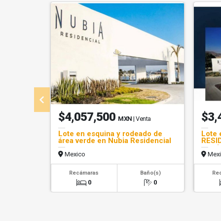
$4,057,500
$3,
MXN
| Venta
Lote en esquina y rodeado de
Lote 
área verde en Nubia Residencial
RESID
escri
Mexico
Mexi
Recámaras
Baño(s)
Re
0
0