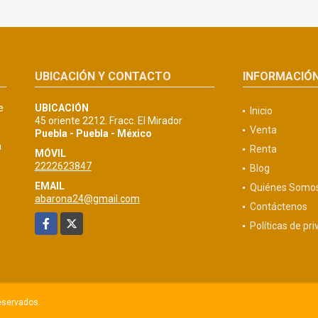
UBICACIÓN Y CONTACTO
INFORMACIÓ
e
UBICACIÓN
Inicio
45 oriente 2212. Fracc. El Mirador
Venta
Puebla - Puebla - México
a
Renta
MÓVIL
2222623847
Blog
EMAIL
Quiénes Somo
abarona24@gmail.com
Contáctenos
Facebook
X
Políticas de pr
eservados.