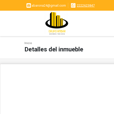
abarona24@gmail.com
2222623847
Inicio
Detalles del inmueble