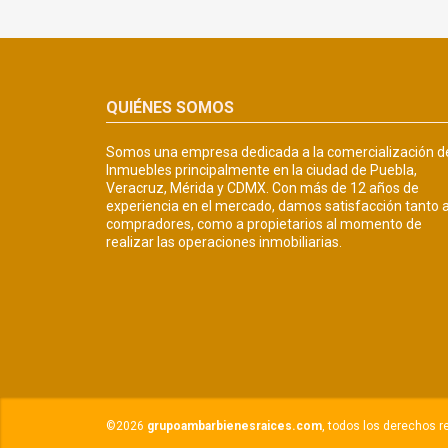
QUIÉNES SOMOS
Somos una empresa dedicada a la comercialización d
Inmuebles principalmente en la ciudad de Puebla,
Veracruz, Mérida y CDMX. Con más de 12 años de
experiencia en el mercado, damos satisfacción tanto 
compradores, como a propietarios al momento de
realizar las operaciones inmobiliarias.
©2026
grupoambarbienesraices.com
, todos los derechos r