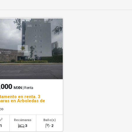
,000
MXN
| Renta
tamento en renta. 3
aras en Arboledas de
eta
co
2
m
Recámaras
Baño(s)
71
3
2