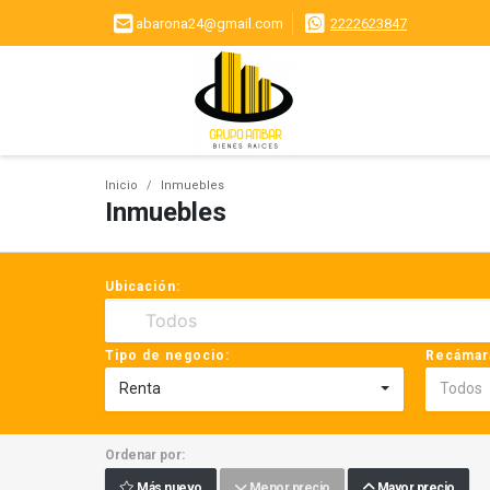
abarona24@gmail.com
2222623847
Inicio
Inmuebles
Inmuebles
Ubicación:
Tipo de negocio:
Recámar
Renta
Todos
Ordenar por:
Más nuevo
Menor precio
Mayor precio