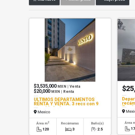
$3,535,000
MXN | Venta
$25
$20,000
MXN | Renta
Depar
ULTIMOS DEPARTAMENTOS
recám
RENTA Y VENTA. 3 recs con 9
Zaval
amenidades!
Mexi
Mexico
2
Área 
Área m
Recámaras
Baño(s)
1
120
3
2.5