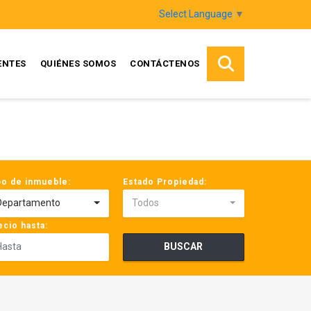
Select Language
▼
ENTES
QUIÉNES SOMOS
CONTÁCTENOS
po de inmueble:
Estado Propiedad:
Departamento
Todos
ecio hasta:
BUSCAR