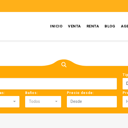
INICIO
VENTA
RENTA
BLOG
AG
Ti
as:
Baños:
Precio desde:
Pr
Todos