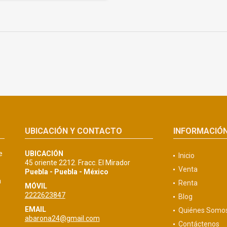
UBICACIÓN Y CONTACTO
INFORMACIÓ
e
UBICACIÓN
Inicio
45 oriente 2212. Fracc. El Mirador
Venta
Puebla - Puebla - México
a
Renta
MÓVIL
2222623847
Blog
EMAIL
Quiénes Somo
abarona24@gmail.com
Contáctenos